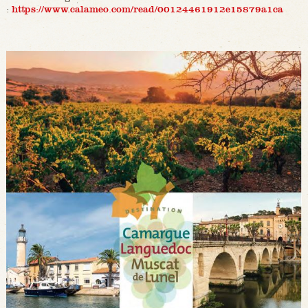
:
https://www.calameo.com/read/00124461912e15879a1ca