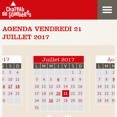
AGENDA VENDREDI 21
JUILLET 2017
2017
Juillet 2017
Aoû
V
S
D
L
M
M
J
V
S
D
L
M
M
2
3
4
1
2
1
2
9
10
11
3
4
5
6
7
8
9
7
8
9
16
17
18
10
11
12
13
14
15
16
14
15
16
23
24
25
17
18
19
20
21
22
23
21
22
23
30
24
25
26
27
28
29
30
28
29
30
31