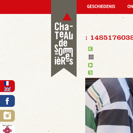
GESCHIEDENIS
ON
: 148517603