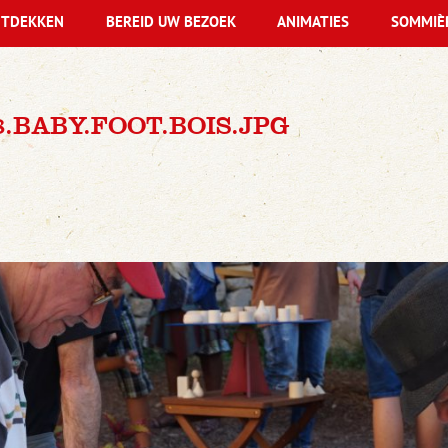
TDEKKEN
BEREID UW BEZOEK
ANIMATIES
SOMMIÈ
8.BABY.FOOT.BOIS.JPG