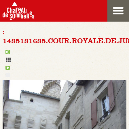
:
1485181685.COUR.ROYALE.DE.JU