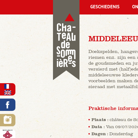
GESCHIEDENIS
ON
MIDDELEEU
Doekspelden, hangers
riemen enz. zijn een
de goudsmeden en juw
versierd met (half)ed
middeleeuwse klederd
voorbeelden maken d
sieraad met metaalfol
Praktische informa
Plaats :
château de S
Data :
Van 09/07/202
Dagen :
Donderdag