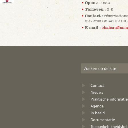
Open :
10:30
Tarieven :
5 €
Contact :
réservation
32 / sms 06 46 52 39
E-mail :
chateau@som
Contact
Nieuws
Praktische informatie
Agenda
In beeld
Documentatie
Toegankelijkheidsbel