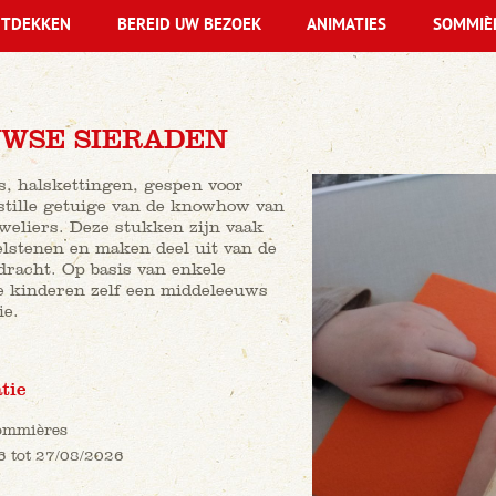
TDEKKEN
BEREID UW BEZOEK
ANIMATIES
SOMMIÈ
WSE SIERADEN
, halskettingen, gespen voor
 stille getuige van de knowhow van
eliers. Deze stukken zijn vaak
elstenen en maken deel uit van de
racht. Op basis van enkele
e kinderen zelf een middeleeuws
ie.
tie
ommières
6 tot 27/08/2026