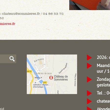
s: chateau@sommieres.fr / 04 66 53 78
 52
mieres.fr
2026: 
Maanda
uur / 
Zondag
geslot
Tel .: 
chate
Honden
eid