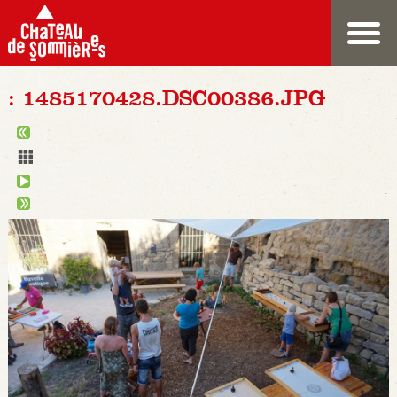
: 1485170428.DSC00386.JPG