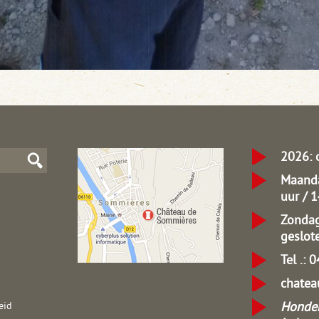
2026: 
Maanda
uur / 
Zondag
geslot
Tel .: 
chate
Honden
eid