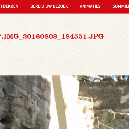
TDEKKEN
BEREID UW BEZOEK
ANIMATIES
SOMMIÈ
7.IMG_20160808_184551.JPG