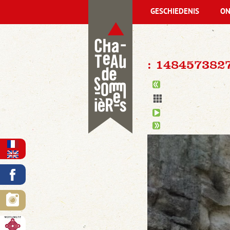
GESCHIEDENIS
ON
: 148457382