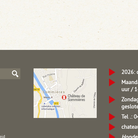
2026: 
Maanda
uur / 
Zondag
geslot
Tel .: 
chate
Honden
eid