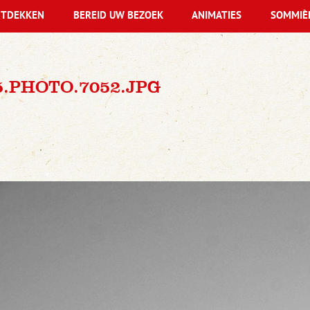
TDEKKEN
BEREID UW BEZOEK
ANIMATIES
SOMMIÈ
5.PHOTO.7052.JPG