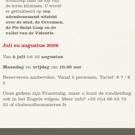
draaitrap naar de top van
de toren klimmen. U wordt
er getrakteerd op
een
adembenemend uitzicht
over de stad, de Cevennen,
de Pic Saint-Loup en de
vallei van de Vidourle.
Juli en augustus 2026
Van
6 juli
tot 28
augustus
Maandag
en
vrijdag
om
10.30 uur
Reserveren aanbevolen. Vanaf 5 personen. Tarief: € 7 / €
5
Onze gidsen zijn Franstalig, maar u kunt de rondleiding
ook in het Engels volgen. Meer info? +33 (0)4 66 53 78
32 of chateau@sommieres.fr