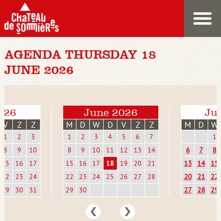
AGENDA THURSDAY 18
JUNE 2026
026
June 2026
Jul
V
Z
Z
M
D
W
D
V
Z
Z
M
D
W
1
2
3
1
2
3
4
5
6
7
1
8
9
10
8
9
10
11
12
13
14
6
7
8
15
16
17
15
16
17
18
19
20
21
13
14
15
22
23
24
22
23
24
25
26
27
28
20
21
22
29
30
31
29
30
27
28
29