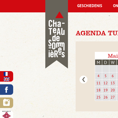
GESCHIEDENIS
ON
AGENDA TUE
Mai
M
D
W
4
5
6
11
12
13
18
19
20
25
26
27