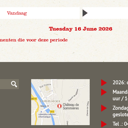
Vandaag
Tuesday 16 June 2026
menten die voor deze periode
2026: 
Maanda
uur / 
Zondag
geslot
Tel .: 