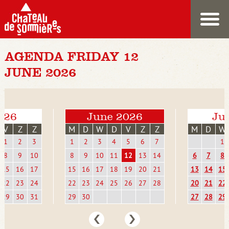
AGENDA FRIDAY 12
JUNE 2026
026
June 2026
Jul
V
Z
Z
M
D
W
D
V
Z
Z
M
D
W
1
2
3
1
2
3
4
5
6
7
1
8
9
10
8
9
10
11
12
13
14
6
7
8
15
16
17
15
16
17
18
19
20
21
13
14
15
22
23
24
22
23
24
25
26
27
28
20
21
22
29
30
31
29
30
27
28
29