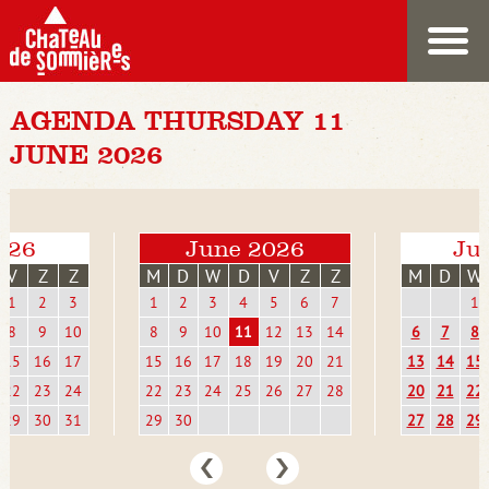
AGENDA THURSDAY 11
JUNE 2026
026
June 2026
Jul
V
Z
Z
M
D
W
D
V
Z
Z
M
D
W
1
2
3
1
2
3
4
5
6
7
1
8
9
10
8
9
10
11
12
13
14
6
7
8
15
16
17
15
16
17
18
19
20
21
13
14
15
22
23
24
22
23
24
25
26
27
28
20
21
22
29
30
31
29
30
27
28
29