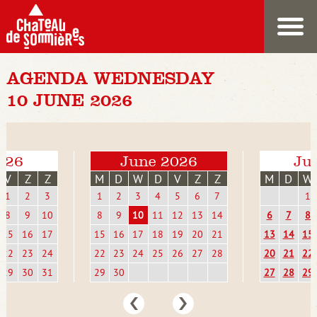
AGENDA WEDNESDAY
10 JUNE 2026
026
June 2026
Jul
V
Z
Z
M
D
W
D
V
Z
Z
M
D
W
1
2
3
1
2
3
4
5
6
7
1
8
9
10
8
9
10
11
12
13
14
6
7
8
15
16
17
15
16
17
18
19
20
21
13
14
15
22
23
24
22
23
24
25
26
27
28
20
21
22
29
30
31
29
30
27
28
29