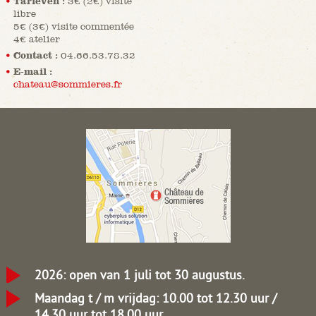
Tarieven :
3€ (2€) visite
libre
5€ (3€) visite commentée
4€ atelier
Contact :
04.66.53.78.32
E-mail :
chateau@sommieres.fr
2026: open van 1 juli tot 30 augustus.
Maandag t / m vrijdag: 10.00 tot 12.30 uur /
14.30 uur tot 18.00 uur