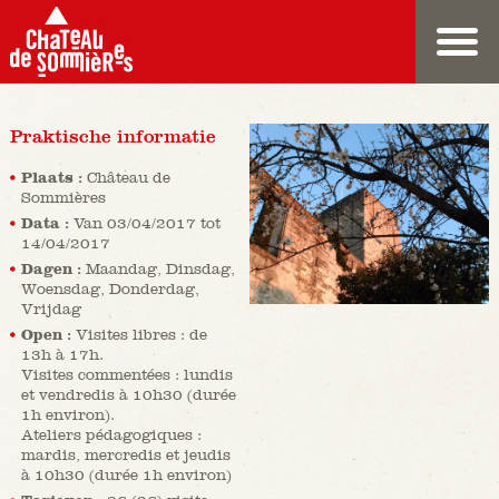
Praktische informatie
Plaats :
Château de
Sommières
Data :
Van 03/04/2017 tot
14/04/2017
Dagen :
Maandag, Dinsdag,
Woensdag, Donderdag,
Vrijdag
Open :
Visites libres : de
13h à 17h.
Visites commentées : lundis
et vendredis à 10h30 (durée
1h environ).
Ateliers pédagogiques :
mardis, mercredis et jeudis
à 10h30 (durée 1h environ)