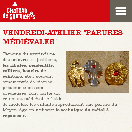
VENDREDI-ATELIER "PARURES
MÉDIÉVALES"
Témoins du savoir-faire
des orfèvres et joailliers,
les
fibules, pendentifs,
colliers, boucles de
ceinture, etc.,
souvent
ornementés de pierres
précieuses ou semi-
précieuses, font partie du
vêtement médiéval. A l'aide
de modèles, les enfants reproduisent une parure du
Moyen Age en utilisant la
technique du métal à
repousser
.