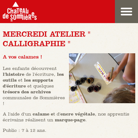
MERCREDI ATELIER "
CALLIGRAPHIE "
A vos calames !
Les enfants découvrent
l'histoire
de l'écriture,
les
outils
et
les supports
d'écriture
et quelques
trésors des archives
communales de Sommières
!
A l'aide d'un
calame e
t d'
encre végétale
, nos apprentis
écrivains réalisent un
marque-page
.
Public : 7 à 12 ans.