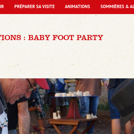
IR
PRÉPARER SA VISITE
ANIMATIONS
SOMMIÈRES & A
IONS : BABY FOOT PARTY