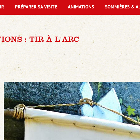
IR
PRÉPARER SA VISITE
ANIMATIONS
SOMMIÈRES & A
IONS : TIR À L'ARC