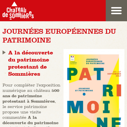
JOURNÉES EUROPÉENNES DU
PATRIMOINE
A la découverte
du patrimoine
protestant de
Sommières
Pour compléter l’exposition
numérique au château
500
ans de patrimoine
protestant à Sommières
,
le service patrimoine
propose une visite
commentée
A la
découverte du patrimoine