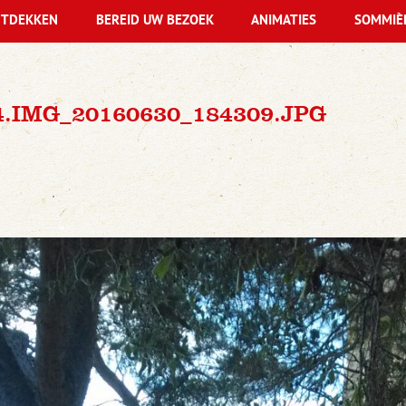
TDEKKEN
BEREID UW BEZOEK
ANIMATIES
SOMMIÈ
4.IMG_20160630_184309.JPG