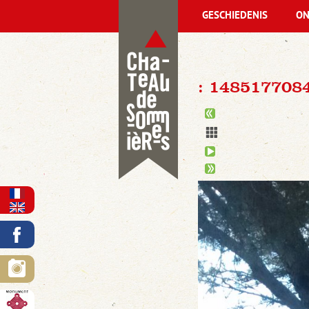
GESCHIEDENIS
ON
: 148517708