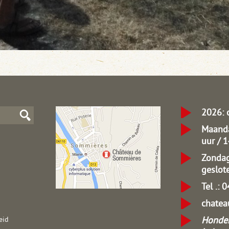
2026: 
Maanda
uur / 
Zondag
geslot
Tel .: 
chate
Honden
eid