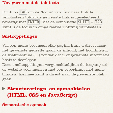
Navigeren met de tab-toets
Druk op
TAB
om de "focus" van link naar link te
verplaatsen totdat de gewenste link is geselecteerd;
bevestig met
ENTER
. Met de combinatie
SHIFT
+
TAB
kunt u de focus in omgekeerde richting verplaatsen.
Snelkoppelingen
Via een menu bovenaan elke pagina kunt u direct naar
het gewenste gedeelte gaan: de inhoud, het hoofdmenu,
de zoekmachine (...) zonder dat u ongewenste informatie
hoeft te doorlopen.
Deze snelkoppelingen vergemakkelijken de toegang tot
de website voor mensen met een beperking, met name
blinden: hiermee kunt u direct naar de gewenste plek
gaan.
Structurerings- en opmaaktalen
(HTML, CSS en JavaScript)
Semantische opmaak