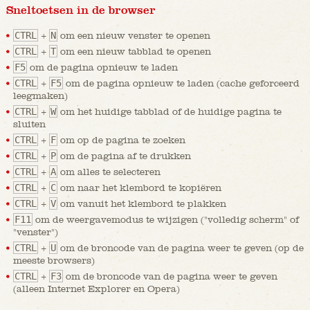
Sneltoetsen in de browser
CTRL
+
N
om een nieuw venster te openen
CTRL
+
T
om een nieuw tabblad te openen
F5
om de pagina opnieuw te laden
CTRL
+
F5
om de pagina opnieuw te laden (cache geforceerd
leegmaken)
CTRL
+
W
om het huidige tabblad of de huidige pagina te
sluiten
CTRL
+
F
om op de pagina te zoeken
CTRL
+
P
om de pagina af te drukken
CTRL
+
A
om alles te selecteren
CTRL
+
C
om naar het klembord te kopiëren
CTRL
+
V
om vanuit het klembord te plakken
F11
om de weergavemodus te wijzigen ("volledig scherm" of
"venster")
CTRL
+
U
om de broncode van de pagina weer te geven (op de
meeste browsers)
CTRL
+
F3
om de broncode van de pagina weer te geven
(alleen Internet Explorer en Opera)