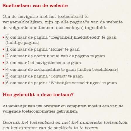
Sneltoetsen van de website
Om de navigatie met het toetsenbord te
vergemakkelijken, zijn op alle pagina?s van de website
de volgende sneltoetsen (accesskeys) ingesteld:
0
om naar de pagina "Toegankelijkheidsbeleid" te gaan
(huidige pagina)
1
om naar de pagina "Home" te gaan
2
om naar de hoofdinhoud van de pagina te gaan
3
om naar het navigatiemenu te gaan
4
om naar de zoekmachine te gaan (indien beschikbaar)
5
om naar de pagina "Contact" te gaan
6
om naar de pagina "Wettelijke vermeldingen" te gaan
Hoe gebruikt u deze toetsen?
Afhankelijk van uw browser en computer, moet u een van de
volgende toetscombinaties gebruiken:
Gebruik het toetsenbord en niet het numerieke toetsenblok
om het nummer van de sneltoets in te voeren.