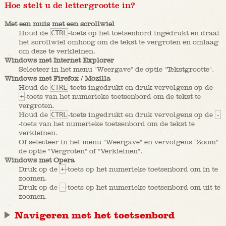
Hoe stelt u de lettergrootte in?
Met een muis met een scrollwiel
Houd de
CTRL
-toets op het toetsenbord ingedrukt en draai
het scrollwiel omhoog om de tekst te vergroten en omlaag
om deze te verkleinen.
Windows met Internet Explorer
Selecteer in het menu "Weergave" de optie "Tekstgrootte".
Windows met Firefox / Mozilla
Houd de
CTRL
-toets ingedrukt en druk vervolgens op de
+
-toets van het numerieke toetsenbord om de tekst te
vergroten.
Houd de
CTRL
-toets ingedrukt en druk vervolgens op de
-
-toets van het numerieke toetsenbord om de tekst te
verkleinen.
Of selecteer in het menu "Weergave" en vervolgens "Zoom"
de optie "Vergroten" of "Verkleinen".
Windows met Opera
Druk op de
+
-toets op het numerieke toetsenbord om in te
zoomen.
Druk op de
-
-toets op het numerieke toetsenbord om uit te
zoomen.
Navigeren met het toetsenbord