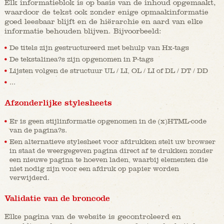
Elk informatieblok is op basis van de inhoud opgemaakt,
waardoor de tekst ook zonder enige opmaakinformatie
goed leesbaar blijft en de hiërarchie en aard van elke
informatie behouden blijven. Bijvoorbeeld:
De titels zijn gestructureerd met behulp van Hx-tags
De tekstalinea?s zijn opgenomen in P-tags
Lijsten volgen de structuur UL / LI, OL / LI of DL / DT / DD
...
Afzonderlijke stylesheets
Er is geen stijlinformatie opgenomen in de (x)HTML-code
van de pagina?s.
Een alternatieve stylesheet voor afdrukken stelt uw browser
in staat de weergegeven pagina direct af te drukken zonder
een nieuwe pagina te hoeven laden, waarbij elementen die
niet nodig zijn voor een afdruk op papier worden
verwijderd.
Validatie van de broncode
Elke pagina van de website is gecontroleerd en