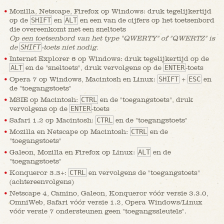
Mozilla, Netscape, Firefox op Windows: druk tegelijkertijd
op de
SHIFT
en
ALT
en een van de cijfers op het toetsenbord
die overeenkomt met een sneltoets
Op een toetsenbord van het type "QWERTY" of "QWERTZ" is
de
SHIFT
-toets niet nodig.
Internet Explorer 6 op Windows: druk tegelijkertijd op de
ALT
en de "sneltoets", druk vervolgens op de
ENTER
-toets
Opera 7 op Windows, Macintosh en Linux:
SHIFT
+
ESC
en
de "toegangstoets"
MSIE op Macintosh:
CTRL
en de "toegangstoets", druk
vervolgens op de
ENTER
-toets
Safari 1.2 op Macintosh:
CTRL
en de "toegangstoets"
Mozilla en Netscape op Macintosh:
CTRL
en de
"toegangstoets"
Galeon, Mozilla en Firefox op Linux:
ALT
en de
"toegangstoets"
Konqueror 3.3+:
CTRL
en vervolgens de "toegangstoets"
(achtereenvolgens)
Netscape 4, Camino, Galeon, Konqueror vóór versie 3.3.0,
OmniWeb, Safari vóór versie 1.2, Opera Windows/Linux
vóór versie 7 ondersteunen geen "toegangssleutels".