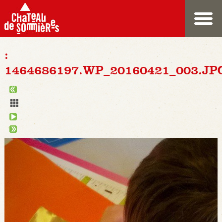
:
1464686197.WP_20160421_003.JP