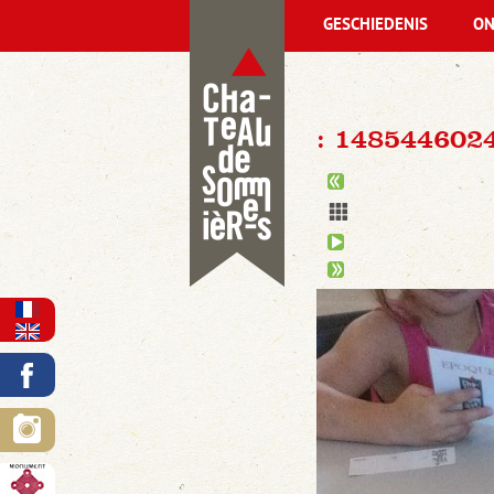
GESCHIEDENIS
ON
: 148544602