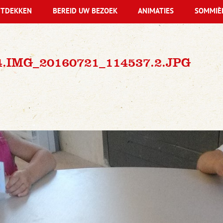
TDEKKEN
BEREID UW BEZOEK
ANIMATIES
SOMMIÈ
4.IMG_20160721_114537.2.JPG