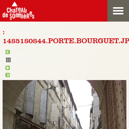
:
1485180844.PORTE.BOURGUET.J