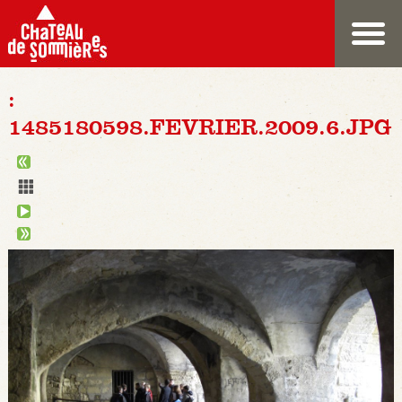
:
1485180598.FEVRIER.2009.6.JPG