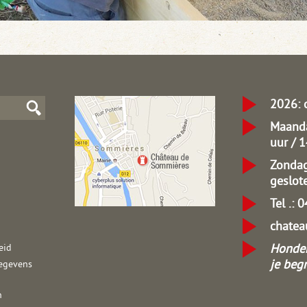
2026: 
Maanda
uur / 
Zondag
geslot
Tel .: 
chate
Honden
eid
je begr
egevens
n