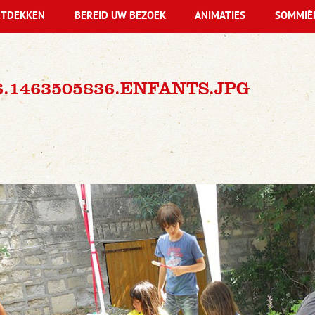
TDEKKEN
BEREID UW BEZOEK
ANIMATIES
SOMMIÈ
66.1463505836.ENFANTS.JPG