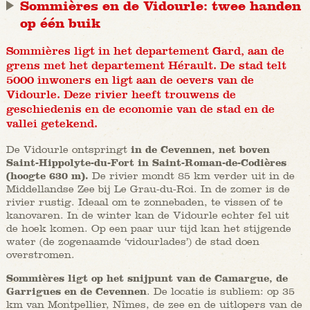
Sommières en de Vidourle: twee handen
op één buik
Sommières ligt in het departement Gard, aan de
grens met het departement Hérault. De stad telt
5000 inwoners en ligt aan de oevers van de
Vidourle. Deze rivier heeft trouwens de
geschiedenis en de economie van de stad en de
vallei getekend.
De Vidourle ontspringt
in de Cevennen, net boven
Saint-Hippolyte-du-Fort in Saint-Roman-de-Codières
(hoogte 630 m).
De rivier mondt 85 km verder uit in de
Middellandse Zee bij Le Grau-du-Roi. In de zomer is de
rivier rustig. Ideaal om te zonnebaden, te vissen of te
kanovaren. In de winter kan de Vidourle echter fel uit
de hoek komen. Op een paar uur tijd kan het stijgende
water (de zogenaamde ‘vidourlades’) de stad doen
overstromen.
Sommières ligt op het snijpunt van de Camargue, de
Garrigues en de Cevennen
. De locatie is subliem: op 35
km van Montpellier, Nîmes, de zee en de uitlopers van de