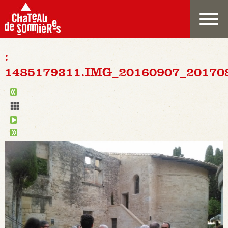
:
1485179311.IMG_20160907_20170