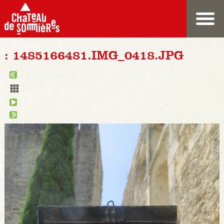
: 1485166481.IMG_0418.JPG