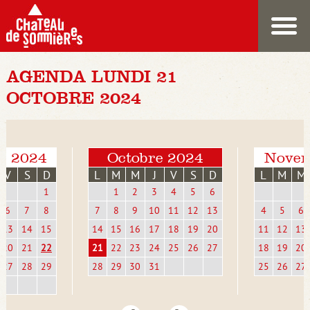
AGENDA LUNDI 21
OCTOBRE 2024
e 2024
Octobre 2024
Novem
V
S
D
L
M
M
J
V
S
D
L
M
M
1
1
2
3
4
5
6
6
7
8
7
8
9
10
11
12
13
4
5
6
13
14
15
14
15
16
17
18
19
20
11
12
13
20
21
22
21
22
23
24
25
26
27
18
19
20
27
28
29
28
29
30
31
25
26
27