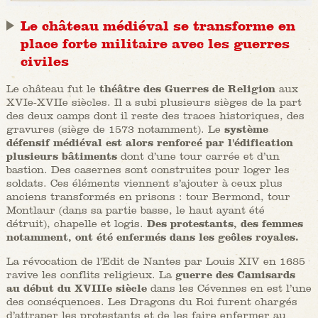
Le château médiéval se transforme en
place forte militaire avec les guerres
civiles
Le château fut le
théâtre des Guerres de Religion
aux
XVIe-XVIIe siècles.
Il
a subi plusieurs sièges de la part
des deux camps dont il reste des traces historiques, des
gravures (siège de 1573 notamment). Le
système
défensif médiéval est alors renforcé par l'édification
plusieurs bâtiments
dont d’une tour carrée et d’un
bastion. Des casernes sont construites pour loger les
soldats. Ces éléments viennent s’ajouter à ceux plus
anciens transformés en prisons : tour Bermond, tour
Montlaur (dans sa partie basse, le haut ayant été
détruit), chapelle et logis.
Des protestants, des femmes
notamment, ont été enfermés dans les geôles royales.
La révocation de l’Edit de Nantes par Louis XIV en 1685
ravive les conflits religieux. La
guerre des Camisards
au début du XVIIIe siècle
dans les Cévennes en est l’une
des conséquences. Les Dragons du Roi furent chargés
d’attraper les protestants et de les faire enfermer au