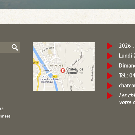
2026 : 
Lundi 
Dimanc
Tél.: 
chate
Les ch
votre 
ité
onnées