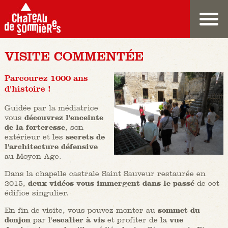
VISITE COMMENTÉE
Parcourez 1000 ans
d'histoire !
Guidée par la médiatrice
vous
découvrez l'enceinte
de la forteresse
, son
extérieur et les
secrets de
l'architecture défensive
au Moyen Age.
Dans la chapelle castrale Saint Sauveur restaurée en
2015,
deux vidéos vous immergent dans le passé
de cet
édifice singulier.
En fin de visite, vous pouvez monter au
sommet du
donjon
par l'
escalier à vis
et profiter de la
vue