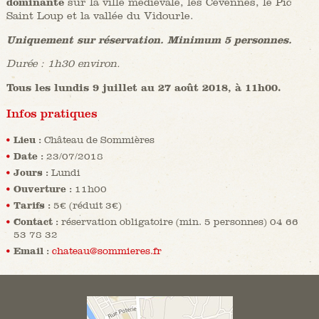
dominante
sur la ville médiévale, les Cévennes, le Pic
Saint Loup et la vallée du Vidourle.
Uniquement sur réservation. Minimum 5 personnes.
Durée : 1h
30 environ.
Tous les lundis 9 juillet au 27 août 2018, à 11h00.
Infos pratiques
Lieu :
Château de Sommières
Date :
23/07/2018
Jours :
Lundi
Ouverture :
11h00
Tarifs :
5€ (réduit 3€)
Contact :
réservation obligatoire (min. 5 personnes) 04 66
53 78 32
Email :
chateau@sommieres.fr